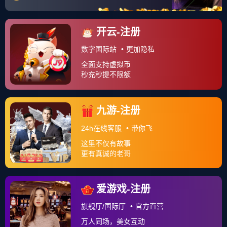
素养和耐心，面对哥伦比亚技术细腻、擅长小范围配合的南
美风格，比利时主帅果断采取了高位逼抢与收缩防守相结合
的策略，不断在哥伦比亚的半场制造局部人数优势，阻断其
进攻组织，哥伦比亚的进攻发动机、10号核心球员被比利时
中场双闸死死锁住，每一次拿球都面临着德布劳内和蒂莱曼
斯的贴身干扰，出球线路被精准预判并切断，比利时人用奔
跑和纪律，编织起一张密不透风的防守网，将哥伦比亚的攻
势化解于无形。