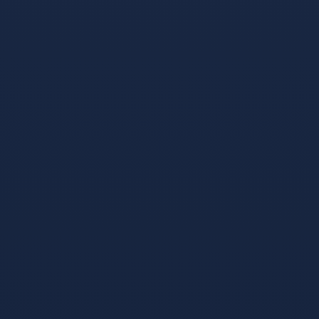
【TZ5VUwCDAUrF2Bp573R1u89SQ4bj5nk7Kw】客服
TeleGram:【@TrxEm】
trx转错包退
2026-07-19 05:14:13
转错包退
【TWtRRwDwZnFi44VCPEcBGmmTNX88888888】客
服TeleGram:【@TrxEm】
trx转错包退
2026-07-19 07:23:28
转错包退
【TXAXeNA48Zf4YJPpSZViVqhCkS6WKeppvv】客服
TeleGram:【@TrxEm】
trx转错包退
2026-07-20 07:32:20
转错包退