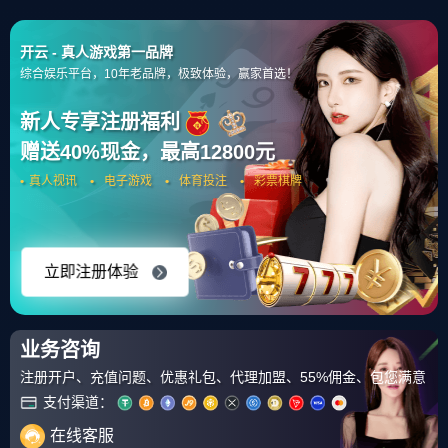
开云官网-橙色风暴席卷绿茵，比利时快速反击压
制哥伦比亚，德容致命一击定乾坤
2026-07-02 0:34:05
世界杯
开云美加墨
668
|
92
条评论
2026年世界杯小组赛战火重燃,一场备受瞩目的焦点大战在法
兰西体育场上演，欧洲红魔比利时对阵南美劲旅哥伦比亚，
两支风格迥异的球队碰撞出火花四溅的精彩对决，比利时凭
借坚如磐石的防守、行云流水的快速反击以及中场核心德容
在关键时刻的致命一击，以一场令人窒息的压制性胜利，向
世界宣告了他们对冠军的渴望。
这场比赛从第一分钟起就进入了比利时人熟悉的节奏,他们并
没有像传统强队那样急于控球压迫，而是展现出极高的战术