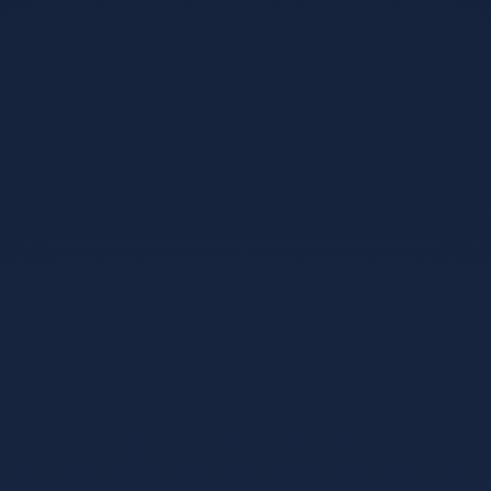
92
条评论
节省TRX手续费
2026-07-02 12:54:22
u地址转错 【
TErNGNGrez6nSkRMsYtKKeqUxUr9TEBLf5 】转错请联
系TeleGram:【@TrxEm】
trx能量租赁
2026-07-02 17:59:57