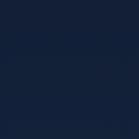
668
次浏览
开云APP-北欧海盗惊险突围，苏亚雷斯导演致命一击，瑞典1-0险胜尼日利亚挺进2026世界杯16强
开云平台-沙漠之狐掀翻三狮军团，加维导演惊天逆转，摩洛哥2-1英格兰