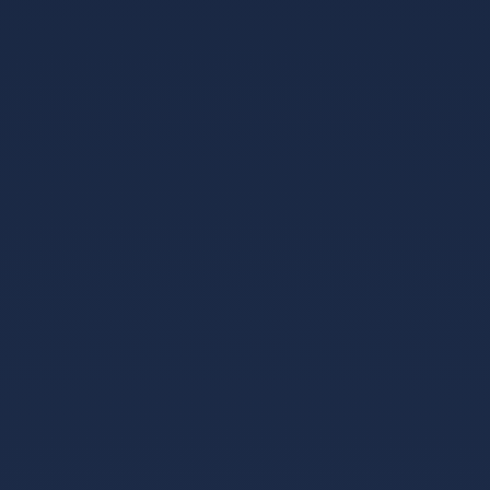
trx能量租赁
2026-07-06 04:37:58
u地址转错
【TYkriVwSJnMHm7wLLwkzNFekakiiRUjh4m】转错请
联系TeleGram:【@TrxEm】
波场能量租赁
2026-07-06 06:11:56
u地址转错 【 TJYzYmzufj6hay1kUETf9oo5LAA6gggggg
】转错请联系TeleGram:【@TrxEm】
波场能量租赁
2026-07-06 09:53:47
u地址转错
【TWPjdsumDxfxSYxFQWgb12X2AKZTmDs5sA】转错
请联系TeleGram:【@TrxEm】
trx能量机器人
2026-07-07 07:40:09