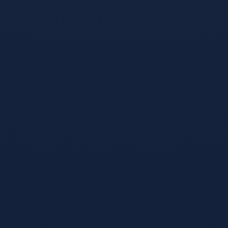
TeleGram:【@TrxEm】
trx转错包退
2026-07-20 17:10:27
转错包退
【TVfTZ7Q7YPsAW6VMEM41xARnbpecWBmXRC】客
服TeleGram:【@TrxEm】
trx转错包退
2026-07-20 19:48:56
转错包退
【TRP2eT3yiK7iWdDsHqaayqy6gJYb4PMysd】客服
TeleGram:【@TrxEm】
trx转错包退
2026-07-21 08:05:53
转错包退