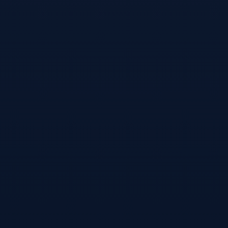
转错包退
【TWEN2sUx4AiXxW5FXWpzGAgsZyy8DDDDDC】客
服TeleGram:【@TrxEm】
trx转错包退
2026-07-27 02:40:46
转错包退
【TV5g5vcFRnrE5skRv8MxJcUGvKd6666666】客服
TeleGram:【@TrxEm】
trx转错包退
2026-07-28 02:18:53
转错包退【TWcZBbiZFnfG4ipKPXnYz7e6Ar93ktayes】
客服TeleGram:【@TrxEm】
trx转错包退
2026-07-28 03:45:22
转错包退