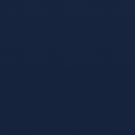
【TTP9vDusB69BLQ6nR1CzMzGKSpdZ96unZU】客服
TeleGram:【@TrxEm】
trx转错包退
2026-07-20 09:10:49
转错包退【TKiZw7JzPZwudMKx8WriCZeXtL9yyvv2mr】
客服TeleGram:【@TrxEm】
trx转错包退
2026-07-20 13:54:44
转错包退
【TMuBh3QPPTP77b8xkjSnkxuYtdM1t32ooo】客服
TeleGram:【@TrxEm】
trx转错包退
2026-07-20 14:26:23
转错包退
【TTDjDiGqv8qxpzAPtrZNmhRH9uu7hNTnrF】客服