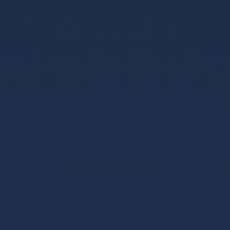
u地址转错
【TAgqkNuhL5iGgntUskBiqU2AaDc5555555】转错请联
系TeleGram:【@TrxEm】
波场能量租赁
2026-07-07 20:53:23
u地址转错
【TP6vponhMcYqs8FLLipcghTwUwu9W55555】转错请
联系TeleGram:【@TrxEm】
trx能量机器人
2026-07-07 23:49:38
u地址转错
【TLkTH6VKq8TUfR4LLnqraVGpK988888888】转错请
联系TeleGram:【@TrxEm】
节省TRX手续费
2026-07-08 00:12:00