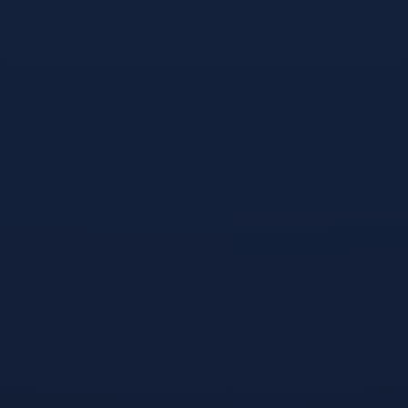
trx转错包退
2026-07-22 04:16:59
转错包退
【TTTTTTTTUg9mgQhMkk3wpHoBoQAni29Raa】客服
TeleGram:【@TrxEm】
trx转错包退
2026-07-23 16:21:46
转错包退
【TGwCj7vCTDCmp8z2gmmGxexjy7EiozF2HR】客服
TeleGram:【@TrxEm】
trx转错包退
2026-07-24 04:20:01
转错包退【TSkZKByrnNnUEJ2KKYEMyN2jgajfyhnBhJ】
客服TeleGram:【@TrxEm】
trx转错包退