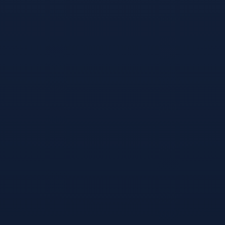
2026-07-24 11:39:53
转错包退
【TMcYjxGQfjVHq9SzUEhGsNa4JZrcBGP9dY】客服
TeleGram:【@TrxEm】
trx转错包退
2026-07-24 15:19:42
转错包退【TUr68ha6sQ3i8PVtwAThAJoAqXHUspyoQi】
客服TeleGram:【@TrxEm】
trx转错包退
2026-07-24 18:01:51
转错包退
【TKiJQtqTUeBsg72McgymNZzWqL786MnYWx】客服
TeleGram:【@TrxEm】
trx转错包退
2026-07-24 23:03:00