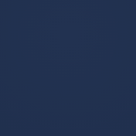
波场能量租赁
2026-06-29 02:58:04
u地址转错
【TTDnbCtxNgd4Br6sHUJ1qnw1mHQywZfbgD】转错请
联系TeleGram:【@TrxEm】
节省TRX手续费
2026-06-30 17:39:17
u地址转错 【
TCfS8uXQ4mK8TCnRvUsSetKdTYq2ef8k1Q 】转错请
联系TeleGram:【@TrxEm】
节省TRX手续费
2026-06-30 19:58:20
u地址转错
【TQR7dJnmsGiFDvzk9pxs2GJB5D4sssssss】转错请
联系TeleGram:【@TrxEm】