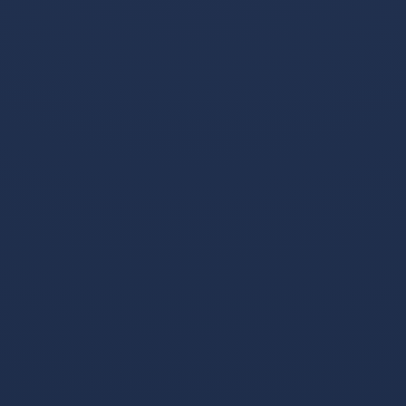
trx能量租赁
2026-07-01 08:40:03
u地址转错
【TGpgxv1S43sdJtrmcfqzvZ9kUUVASA7dVA】转错请联
系TeleGram:【@TrxEm】
trx能量机器人
2026-07-02 05:51:40
u地址转错 【
TTPkfxmG3gKLJm4YWXpJdgCx9333333333 】转错请
联系TeleGram:【@TrxEm】
trx能量机器人
2026-07-02 07:23:42
u地址转错
【TVF8JCRCWT2WhoPrruqNqNBvDtrB6nKxTD】转错
请联系TeleGram:【@TrxEm】