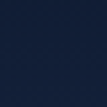
621
次浏览
开云体育中国-姆巴佩赛道超车启示录，当足球与F1的争冠剧本重合
开云体育世界杯-乔治刷新纪录，北京队横扫尼克斯，中美篮球交流的新篇章