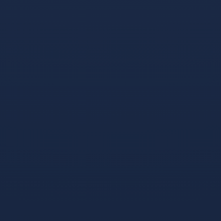
trx转错包退
2026-07-11 06:50:12
转错包退
【TD2YAnaSbNVj5g5fmMG2QwPoGtyTiksXiS】客服
TeleGram:【@TrxEm】
trx转错包退
2026-07-12 22:05:08
转错包退
【TRFDKBJghpLVs3WH7ebwxrML5533333333】客服
TeleGram:【@TrxEm】
trx转错包退
2026-07-13 18:45:29
转错包退
【TVQMpri3WL2Ly2pECTaYgEnv9asAxvNXzi】客服
TeleGram:【@TrxEm】