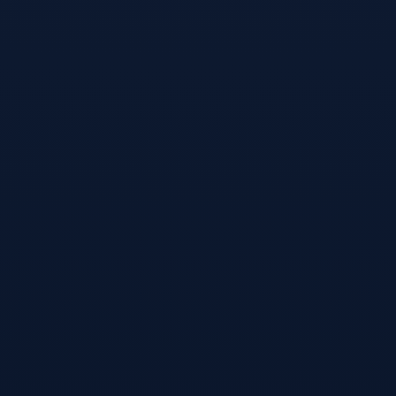
转错包退【TLEqUioSY6Hj6YJnhEwfiAiq5tFCGJASHs】
客服TeleGram:【@TrxEm】
trx转错包退
2026-07-27 14:40:58
转错包退
【TXCs6F33Q1qQTMCUGs7K8s9P7CxPMpqHHC】客
服TeleGram:【@TrxEm】
trx转错包退
2026-07-31 08:45:31
转错包退
【TUhu8dBTeroV8QCda7Ux5aVdQgNZX4FmD1】客服
TeleGram:【@TrxEm】
trx转错包退
2026-07-31 10:20:23