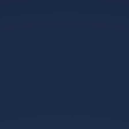
u地址转错 【
TUmcrEB97XCUSzWmC4qRjBFYr9PSGUu2D3 】转错
请联系TeleGram:【@TrxEm】
波场能量租赁
2026-06-16 11:45:51
u地址转错
【TMmZq9EEXPJ5vtTrsKKofiYcumhUR31RsH】转错请
联系TeleGram:【@TrxEm】
波场能量租赁
2026-06-17 09:23:45
u地址转错
【TTYNcCojTG2JWFevnJWJHw6anogPEdhrd1】转错
请联系TeleGram:【@TrxEm】
trx能量机器人
2026-06-17 11:23:04