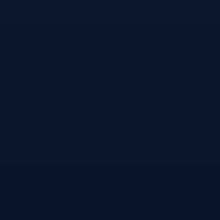
转错包退
【TJRf611W1j3CTa35Q7weurgsQ6jCQYxeEu】客服
TeleGram:【@TrxEm】
trx转错包退
2026-07-31 15:38:19
转错包退
【TX9UgCNsfUertXeVZ4UqWkAfLk3LQzgDsd】客服
TeleGram:【@TrxEm】
trx转错包退
2026-08-01 21:42:51
转错包退【TZFCpvifU4KLoXtip4ytBbfBKFQ1e4y3ji】客
服TeleGram:【@TrxEm】
trx转错包退
2026-08-02 21:58:56
转错包退