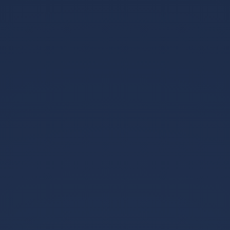
u地址转错
【TCcMevwt1hLhbp7Th9XrTBFcrzGetY231f】转错请联
系TeleGram:【@TrxEm】
trx能量机器人
2026-06-20 00:36:33
u地址转错
【TTTTTTTTUg9mgQhMkk3wpHoBoQAni29Raa】转错
请联系TeleGram:【@TrxEm】
trx能量租赁
2026-06-20 04:29:32
u地址转错
【TYNMYZ8gfjnMivh4bAbA8XPRsfz6Xm4kkt】转错请联
系TeleGram:【@TrxEm】
trx能量机器人
2026-06-23 01:53:25