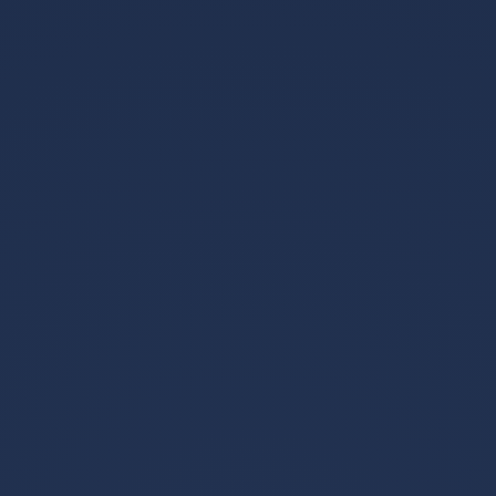
u地址转错
【TB4Jg7QhnFjWVoSkQ3cwNezJPkCbm8KKKm】转错
请联系TeleGram:【@TrxEm】
节省TRX手续费
2026-06-26 19:53:01
u地址转错
【TUbTxPo8PQTE38QusLVgVmk6KoY4xo8V5N】转错
请联系TeleGram:【@TrxEm】
节省TRX手续费
2026-06-28 16:50:21
u地址转错
【TETcnxX77LBwwABo1SQKazMQB3WvKFKsmp】转
错请联系TeleGram:【@TrxEm】