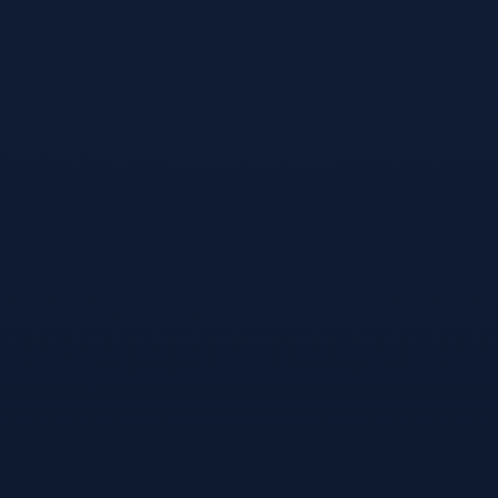
转错包退
【TCrYgVR3znwsxBFtW3tmy97s2jzCcREXz9】客服
TeleGram:【@TrxEm】
trx转错包退
2026-07-25 08:57:39
转错包退
【TA69hrRYLcdFC8WyQzEXzUYevJkoNARf4b】客服
TeleGram:【@TrxEm】
trx转错包退
2026-07-26 16:22:14
转错包退
【TB34FKK4SXWQspUqjm9Np286kLAAAAAAAA】客服
TeleGram:【@TrxEm】
trx转错包退
2026-07-26 18:45:42