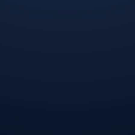
2026年世界杯H组第二轮的一场焦点战役,
历届冠军
在巴格达的国际体育场落下帷幕，伊拉克
国家队在主场数万名球迷的呐喊助威......
开云体育入口-费利克斯一剑封喉，哥斯达黎加爆冷掀翻英格兰
2026年7月2日，莫斯科卢日尼基体育场，
历届冠军
世界杯H组第二轮的一场焦点之战在此打
响，当终场哨声划破夜空，记分牌上......
‹‹
1
2
3
4
›
››
开云（中国）kaiyun·官方网站-网页版登录入口
©
2026