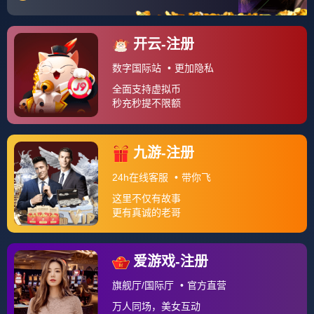
洲......
开云官网2026-沙漠风暴席卷英伦，贝林厄姆诠释现代中场的完美方程式
多哈的夜空被卢赛尔体育场的灯光染成一
历届冠军
片炽白,2026年世界杯H组的焦点战役即将
在这里打响，英格兰对阵摩洛哥——......
开云FIFA-北非雄狮震碎亚洲绿茵，摩洛哥碾压伊拉克，库尔图瓦临场封神
2026年世界杯H组第二轮的一场焦点战
历届冠军
役，在多哈的夜色中拉开序幕，当北非劲
旅摩洛哥与亚洲豪强伊拉克在卢塞尔体
育......