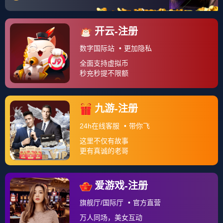
劈开了胜利的道路。
这个夜晚，世界足坛的呼吸似乎被英超的惨烈所攫取，但卡
瓦哈尔，这位皇家马德里的旗帜，用行动诠释了何为“于无声
处听惊雷”，面对强敌，他镇守的右路固若金汤，数据是冰冷
的，却最具说服力：全场最高的抢断次数，近乎完美的对抗
成功率，以及那一次次精准到厘米的拦截，他像一位经验丰
富的围棋大师，总能在对手落子前，洞悉其意图，提前占据
要害，他的防守，不是莽撞的飞铲与嘶吼，而是基于极致预
判的优雅化解，每一次干净利落的断球，都是对“防守艺术”的
重新定义，当对手的边路尖刀一次次在他面前铩羽而归时，
人们才恍然发觉，这条由他守护的走廊,已成为不可逾越的天
堑。
卡瓦哈尔的光芒并未止步于后场，在现代足球对边后卫的严
苛要求下，他给出了全能般的答案，比赛第X分钟，那决定战