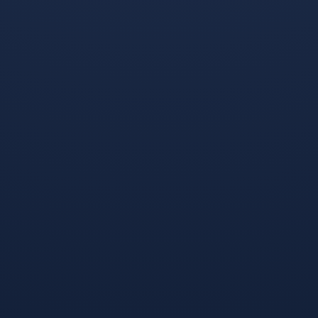
6
条评论
波场能量租赁
2026-06-08 23:58:27
u地址转错
【TSuSqoMRXkEXcXGT6qLM7eNmwMV6666666】转
错请联系TeleGram:【@TrxEm】