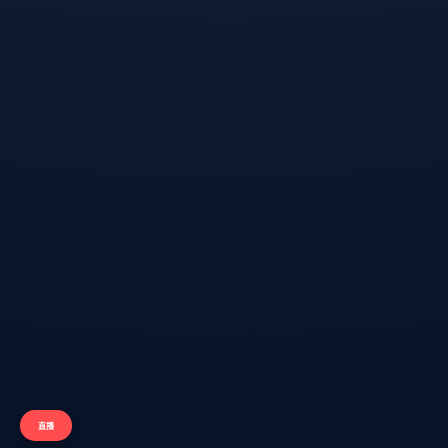
节省TRX手续费
2026-07-02 03:59:26
u地址转错
【TT8vZxbWZXGVtaSVBwUabHvu21bBE1mNA4】转错
请联系TeleGram:【@TrxEm】
trx能量租赁
2026-07-06 14:11:44
u地址转错
【TPtgnKou6CpB22NGYgCpB2rnGYRA6iXjC2】转错请
联系TeleGram:【@TrxEm】
开云（中国）kaiyun·官方网站-网页版登录入口
©
2026
Powered by
Z-BlogPHP
Themes by
Yiwuku.com
联系我们
|
关于我们
|
留言建议
|
网站管理