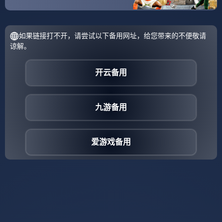
往，自己却始终是右路最稳定的一环，没有持续的转会绯
闻，没有场外的喧嚣纷扰，有的只是日复一日的训练、一场
接一场的拼搏，他的高光，从不依赖于镁光灯的聚集，而深
植于每一分钟的专业与专注，在这个略显浮躁的时代，这种
“老派”的坚守与静默的爆发,更具直抵人心的力量。
英超的争冠大戏，情节跌宕，足以载入史册，但足球世界的
魅力，正在于其多元与层次，在这个被英超硝烟笼罩的夜
晚，丹尼尔·卡瓦哈尔在另一片赛场，用一场无可挑剔的、统
治级的表演，提醒着我们：冠军的荣耀固然璀璨夺目，但那
些构成冠军基石的、沉默的卓越，同样值得最高的敬意，他
或许不会登上所有媒体的头条，但他的表现，是写给内行看
的一首深邃诗歌，是献给足球本真的一曲赞歌。
争冠之夜，
喧嚣属于曼彻斯特的蓝色，而尊严与大师风范，则在马德里