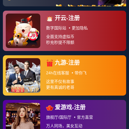
吼”响彻世界后，便不再是足球世界的旁观者，他们用纪律、
意志与团队足球，一次次向传统豪门发起冲击，捷克同样不
容小觑，东欧铁骑的血液里流淌着技术与力量的结合，切
赫、罗西基的时代虽已远去，但新一代的捷克球员正以更现
代的方式重铸荣光，当这两支“黑马”相遇，人们期待的不仅是
胜负，更是一场风格的碰撞。