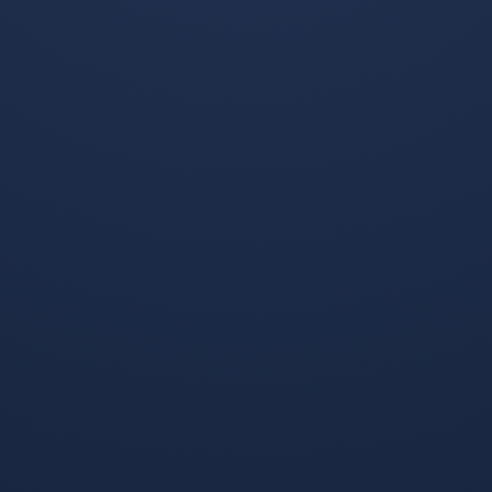
他全场传球成功率高达93%，创造4次关键传球，跑动距离超
过12公里，媒体评价称：“佩德里不仅仅在踢球，他是在用足
球写诗。”
余下的十几分钟,捷克队发起了疯狂反扑，但他们面对的是一
支已经将团结与信念融入血液的冰岛队，2比1的比分保持到
终场，哨响那一刻，冰岛球员们围成一圈，再次发出那震撼
人心的“维京战吼”，这吼声不仅是为胜利，更是为致敬——致
敬佩德里的闪亮，致敬团队的拼搏，也致敬两支出色球队联
手奉献的这场经典强强对话。
2026世界杯的黑马之争,远未结束，但这一夜，冰岛与捷克用
一场铁与火的较量告诉世界：世界杯的魅力，不只属于豪
门，那些看似渺小却心怀火焰的球队，同样能踢出最荡气回
肠的比赛，而佩德里的闪耀，则像一个寓言——足球世界