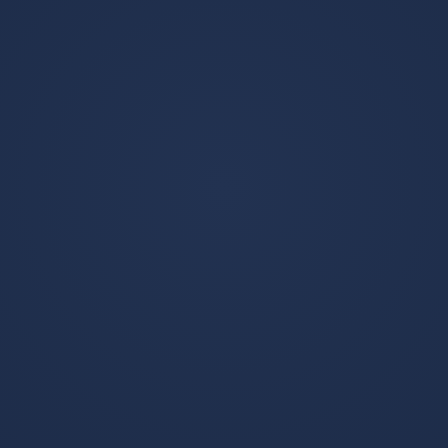
第73分钟,决定比赛走向的高光时刻来临，冰岛获得前场任意
球，距离球门约30米，几乎所有人都以为会是一脚直接射
门，但佩德里站在球前，目光冷静得可怕，他将球轻轻拨给
身旁的古德约翰森，随即迅速前插，古德约翰森心领神会，
将球向前一塞，佩德里在禁区弧顶接球，没有停球，直接一
脚兜射——皮球划出一道美妙的弧线，越过捷克门将的指
尖，砸中横梁下沿，弹入网窝。
全场沸腾,佩德里张开双臂，奔跑向角旗区，身后的冰岛队友
蜂拥而上，这不是他在本届世界杯上的第一个进球，但无疑
是最重要的一个，这个来自拉玛西亚的青训瑰宝，用他超越
年龄的冷静与绝技，在冰岛历史上留下了最闪耀的一笔，赛
后，国际足联官方将“全场最佳”授予佩德里，数据统计显示，