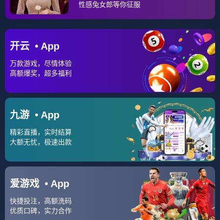
比赛从一开始就进入了白热化,捷克人显然有备而来，他们利
用身体优势在中场展开绞杀，试图切断冰岛赖以生存的快速
反击，冰岛主帅的战术布置堪称精妙——他出人意料地将年
仅22岁的西班牙中场佩德里推向前腰位置，让这位以传球视
野和控球能力著称的天才，成为冰岛攻防转换的“心脏”。
佩德里没有辜负信任,开场第12分钟，他在中场左侧接到古德
约翰森的横传，面对两名捷克防守球员的夹击，他先是轻巧
地一拉一扣，随后送出一记如手术刀般精准的直塞，这脚传
球穿透了捷克整条防线，冰岛前锋西于尔兹松拍马赶到，左
脚抽射破网，1比0，冰岛取得梦幻开局，那一刻，球场看台
上响起了熟悉的“维京战吼”，声音震天。
但捷克并未慌乱,第34分钟，他们利用一次角球机会，由中卫
布拉贝茨头槌扳平比分，上半场结束前，双方节奏极快，攻