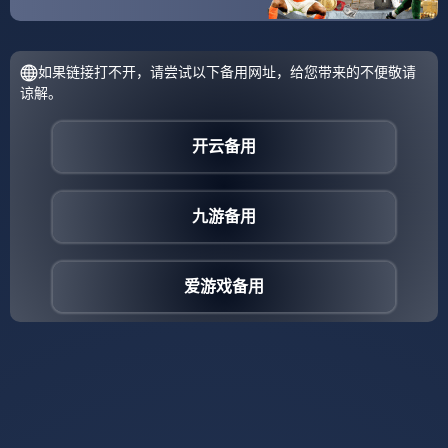
上了更有经验的中场老将沙奇里，希望借助他的创造力撕开
喀麦隆人的肌肉防线，正如赛前许多分析师预言的，喀麦隆
这只“非洲雄狮”在本场比赛展现出的战术纪律性，远超以往任
何一届世界杯，他们前场压迫后迅速回撤，三条线之间保持
着极其紧凑的距离，巴雷拉依然是最忙碌的球员，他一个人
几乎干掉了三个人的活——防守拦截、推进组织、前插终
结，他的跑动距离在全场数据统计中遥遥领先,几乎每寸草皮
都留下了他的汗水。