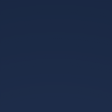
这不仅仅是一场比赛的胜利，更是战术智慧与心理韧性的胜
利，哥伦比亚在平局的悬崖边上没有放弃，奥斯梅恩在重压
之下依然保持着顶级射手的清醒与担当，替补奇兵在最关键
的时刻挺身而出,这些元素共同构成了足球最激动人心的篇
章。