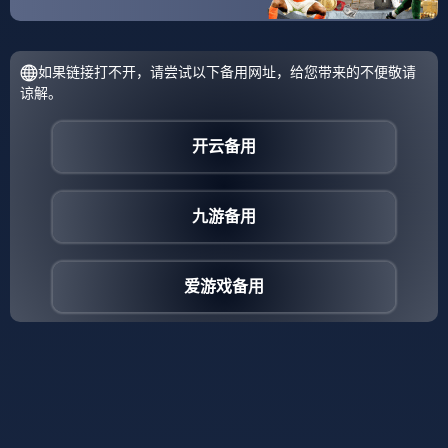
尔·罗德里格斯，这个决定让评论席上的专家们都感到不解，
毕竟罗德里格斯在俱乐部的出场时间有限，大赛经验更是匮
乏,但佩克尔曼赌对了。
第八十八分钟，哥伦比亚后场断球后发动快速反击，中场球
员带球推进到前场，此时奥斯梅恩再次展现出顶级射手的战
术智慧，他没有选择横向跑动接球，而是突然回撤到中场线
附近，带走了两名后卫的防守注意力，刚刚替补登场的罗德
里格斯心领神会地沿左路高速前插，形成单刀之势，奥斯梅
恩接球后不停球直接送出过顶长传，皮球精准地落在罗德里
格斯跑动路线上，面对出击的门将纳瓦斯，这位替补奇兵展
现出超乎年龄的冷静，他并未选择大力抽射，而是轻巧地用
外脚背搓出一记弧线球，皮球越过纳瓦斯头顶,缓缓滚入球门
远角。
2:1！绝杀！整个玛瑙斯竞技场爆发出震耳欲聋的欢呼声，罗