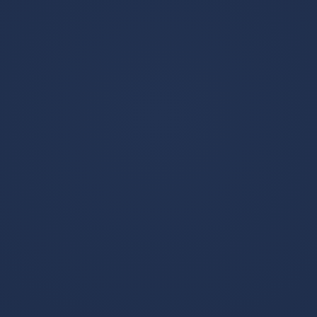
242
次浏览
开云体育官网-王者归来，德容主宰中场，美国力克比利时挺进2026世界杯四强
开云体育APP下载-铁血防线铸就奇迹，罗德里戈率领哥伦比亚绝杀丹麦，2026世界杯G组生死战震撼上演