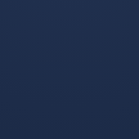
开云体育官网-哥伦比亚
开云体育下载-伯尔尼奇
开云体育世界杯-致命一
风暴席卷G组，佩德里导
迹再现！瑞士军刀刺穿
击，巴雷拉绝杀捷克，
演惊天逆转，丹麦无奈
格子军团，齐耶赫闪耀
秘鲁挺进2026世界杯十
吞下苦果
成B组最亮星
六强
发表评论：