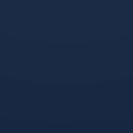
137
次浏览
开云体育下载-中场铁锁横江，坎塞洛导演经典，厄瓜多尔如何压制克罗地亚，掌控C组强强对话
开云APP-疾风惊雷，阿方索戴维斯导演B组生死战，喀麦隆险胜捷克