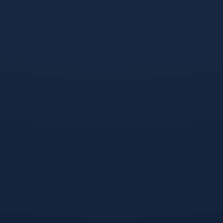
开云体育官网-哥伦比亚
开云体育下载-伯尔尼奇
开云体育世界杯-致命一
风暴席卷G组，佩德里导
迹再现！瑞士军刀刺穿
击，巴雷拉绝杀捷克，
演惊天逆转，丹麦无奈
格子军团，齐耶赫闪耀
秘鲁挺进2026世界杯十
吞下苦果
成B组最亮星
六强
发表评论：