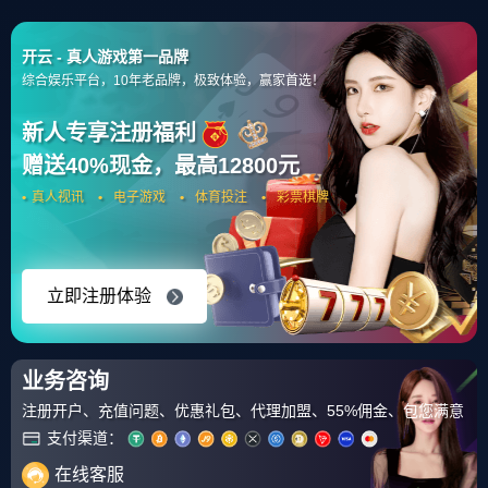
开云官网-极速风暴逆转乾坤，2026世界杯焦点
战，墨西哥凭奥斯梅恩犀利反击掀翻乌拉圭
2026-07-03 9:09:02
球队巡礼
开云美加墨
137
|
6
条评论
2026年世界杯小组赛第二轮,注定载入史册的夜晚，当墨西哥
与乌拉圭这两支美洲劲旅在阿兹特克体育场狭路相逢时，没
有人能预料到，一场经典的“冰与火之歌”即将上演，这场比赛
被全球媒体定义为“巅峰对决焦点战”，不仅因为两队历史恩
怨，更因为这是小组出线的生死局，当乌拉圭人带着一球优
势进入下半场时，墨西哥队用一场教科书般的快速反击风
暴，完成了令人窒息的逆转——而这一切的导演，正是那个
身披墨西哥战袍的锋线利刃：奥斯梅恩。