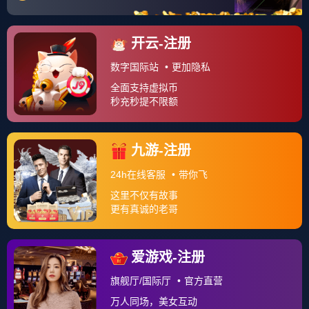
上半场：乌拉圭的钢铁城墙与致命一击
比赛开始后,乌拉圭队迅速展现出南美传统劲旅的沉稳与老
辣，他们的防线如同一道移动的钢铁城墙，中场绞杀凶狠而
有序，第32分钟，乌拉圭凭借一次角球机会，由老将苏亚雷
斯头槌破门，1比0领先，进球后的乌拉圭放慢了节奏，试图
用经验控制比赛，将优势转化为胜势，他们的防守反击体系
运转流畅，墨西哥队前场的几次尝试都被一一化解，半场结
束时，墨西哥队仅有两次射正，场面被动，气氛压抑。
下半场转折：奥斯梅恩点燃反击引擎
下半场一开始,墨西哥主帅果断变阵，将阵型前压，并将球队
核心奥斯梅恩从左边锋位置调整到中路，赋予他更大的自由
活动空间，这一变招，成为比赛的转折点。