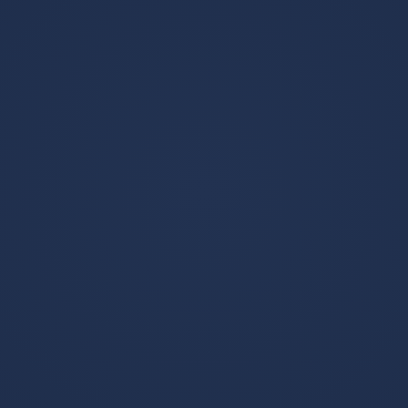
迅速为他拉开空间，提供接应。
反观乌拉圭,他们在领先后显得过于保守，阵型回收过深，给
了墨西哥太多反击空间，当他们试图重新压出时，又发现奥
斯梅恩的反击如同一把悬在头顶的利剑，随时可以刺穿他们
的防线，这场比赛，无疑为所有强队敲响了警钟：在世界杯
的舞台上，任何一次松懈，都可能被对手的“快速反击”瞬间埋
葬。
传奇仍在继续
3比1逆转乌拉圭,墨西哥队不仅拿到了宝贵的3分，更打出了这
支球队的自信与血性，而奥斯梅恩，无疑是这场比赛最耀眼
的星辰，他用三个进球、无数次策应和令人窒息的速度，完
美演绎了什么是现代足球中锋的终极形态。