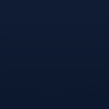
u地址转错
【TXK192y1Yvu88JT743qBB5byBeRSpb1i74】转错请
联系TeleGram:【@TrxEm】
trx能量机器人
2026-07-04 06:13:36
u地址转错
【TZ5zTyAR2QZ3GK915MnSm8ghtLnDDDDDDD】转
错请联系TeleGram:【@TrxEm】
节省TRX手续费
2026-07-04 09:28:57
u地址转错
【TXV5snRgoKE9h3mCXvGKcySLc4dXZCmaEt】转错
请联系TeleGram:【@TrxEm】
trx能量机器人
2026-07-04 10:31:13