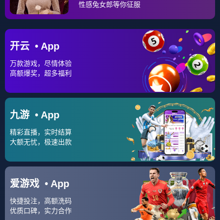
第55分钟,乌拉圭后场一次漫不经心的横传被墨西哥中场截
断，皮球几乎在一瞬间被转移到奥斯梅恩脚下，乌拉圭防线
尚未完全落位，只见奥斯梅恩如猎豹般启动，带球狂奔近40
米，他先用一个变向晃过扑抢上来的中卫，随后在禁区弧顶
处，面对第二名补防后卫，他没有选择传球，而是果断起脚
——一记贴地斩，皮球贴着草皮窜入球门右下死角，门将甚
至来不及做出扑救动作，1比1！阿兹特克体育场瞬间沸腾，
这粒进球，完美诠释了“快速反击犀利”的全部精髓：断球、推
进、终结，一气呵成，没有一丝拖泥带水。
逆转时刻：速度与决策的完美结合
扳平比分后,墨西哥队士气大振，而乌拉圭人则显得有些慌
乱，他们试图重新掌控中场，但墨西哥的反击已经打出气
势，第72分钟，墨西哥队再次打出标志性的快速反击，这次