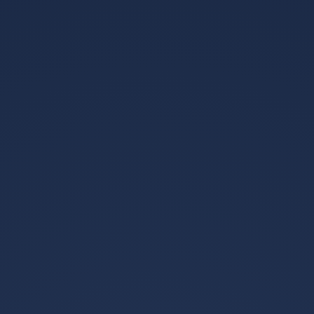
如果你对这个名字感到陌生,那么你需要重新认识一下维克托·
奥斯梅恩，他原本是尼日利亚天才，但为了追逐更高的舞
台，他选择归化加入墨西哥国籍，从那一天起，他就将自己
所有的天赋与激情，都献给了这片绿茵场，今晚，他不仅主
导了比赛，更用一个个震撼人心的瞬间，向世界宣告：墨西
哥拥有了一位足以载入史册的锋线领袖。
战术复盘：快速反击成为教科书
纵观全场,墨西哥的胜利并非偶然，他们的“快速反击犀利”战
术，核心在于三点：第一，由守转攻瞬间的决策速度极快，
几乎没有横传和回传；第二，核心球员奥斯梅恩具备超强的
个人推进和终结能力，他在高速中处理球的能力堪称顶级；
第三，全队对于反击路线的跑位高度默契，中场和边锋能够