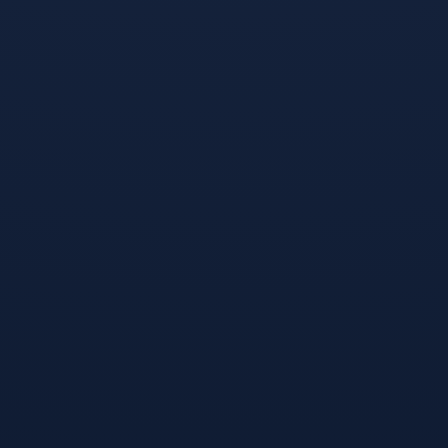
6
条评论
trx能量租赁
2026-07-04 02:46:12
u地址转错
【TLEqUioSY6Hj6YJnhEwfiAiq5tFCGJASHs】转错请联
系TeleGram:【@TrxEm】
trx能量租赁
2026-07-04 03:05:10