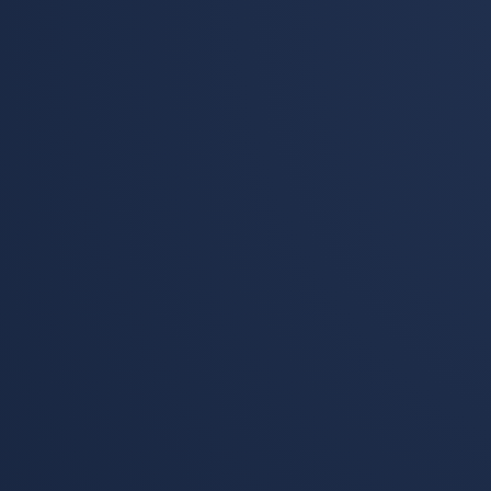
停歇的奔跑、每一次触球的决断，以及那枚在