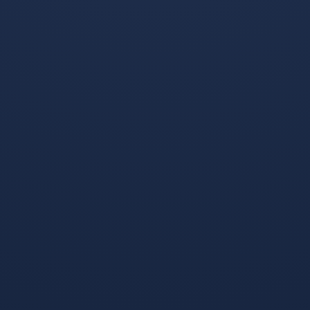
，而世界杯的历史上，终于刻下了一个新的名字：罗德里戈，那个