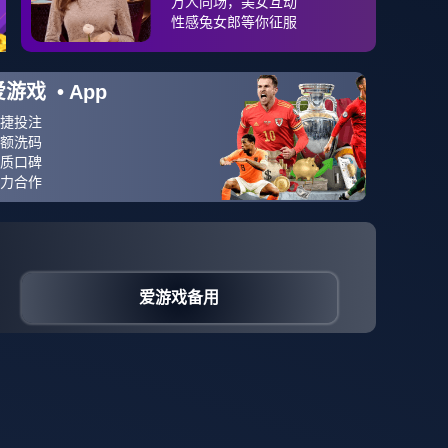
世界杯
MORE>
开云体育下载-绝境中的英雄，阿方索
07-04
戴维斯致命一击，克罗地亚力克澳大
利亚挺进2026世界杯八强
开云平台-沙漠之狐掀翻三狮军团，加
07-02
维导演惊天逆转，摩洛哥2-1英格兰
开云官网-橙色风暴席卷绿茵，比利时
07-02
快速反击压制哥伦比亚，德容致命一
击定乾坤
开云APP-北欧海盗惊险突围，苏亚
07-01
雷斯导演致命一击，瑞典1-0险胜尼
日利亚挺进2026世界杯16强
开云体育平台APP-黑马之战，罗马
07-01
尼亚对阵保加利亚，佩德里引领攻守
转换的完美风暴