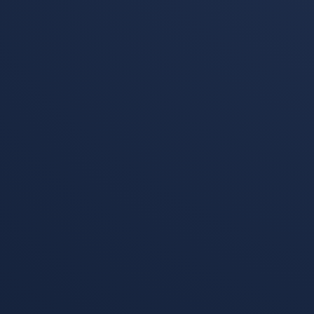
冰封的维京王座,今夜在塞尔维亚铁蹄下碎裂
用左脚写就神话的少年。