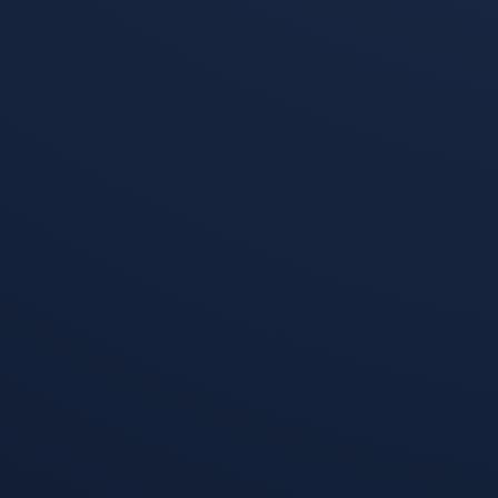
122
次浏览
开云体育官网-哥伦比亚风暴席卷G组，佩德
开云体育
里导演惊天逆转，丹麦无奈吞下苦果
穿格子军
发表评论：