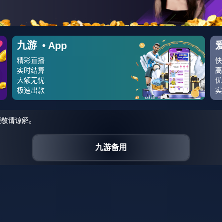
传的维京战吼，将北欧神话的余音牢牢钉在了决赛的草皮上；而
，正用粗重的喘息与灼热的目光，酝酿着一场颠覆秩序的风暴。
到米特罗维奇背身回敲的瞬间，整个球场的时间仿佛被抽成了真
侧，随即身体如拉满的弓弦般绷紧——他晃过了冰岛队长阿隆·
轰出一记贴着草皮急速旋转的贴地斩，皮球击中远端立柱内侧弹
救动作，只能目送那道白色弧线像匕首般刺穿北欧神话的铠甲，
，将2026年世界杯决赛的冠军奖杯，硬生生从冰岛人的维京战斧下
颠覆了所有赛前预测的剧本。
冰岛队此前淘汰了巴西、法国与英
乎偏执的战术纪律与钢铁意志，将“黑马”二字重新定义，他们的
尔兹松与比亚尔纳松的扫荡覆盖了从本方禁区到中圈弧的每一寸
用角球机会，用他标志性的重炮轰门击碎了塞尔维亚人的防线——
佛要将整座体育场掀翻。