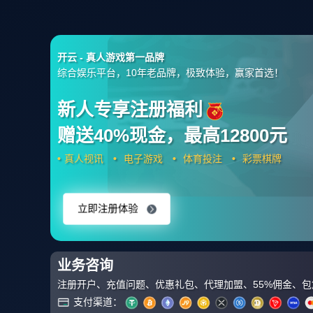
球队
首页
开云体育官网-冰封王座
尔维亚铁骑踏破神话，
2026-07-01 4:09:02
球队巡礼
开云美加墨
2026年7月15日,北美大陆的盛夏骄阳将新
的巨型球场，此刻陷入了某种近乎窒息的静默—