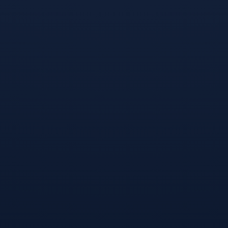
发表评论：