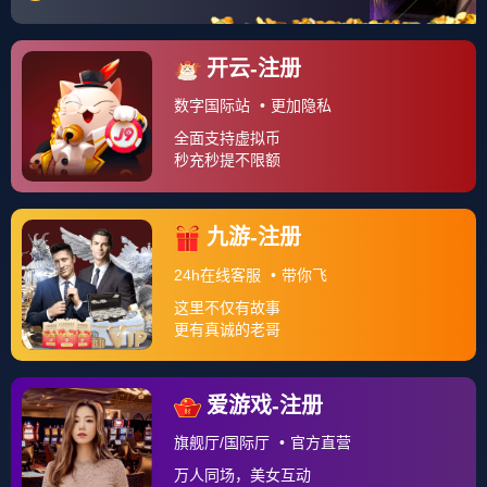
声与鼓声从比赛第一分钟起就未曾停歇,为球队注入了源源不
断的精神力量。
乌拉圭队作为南美传统强队，阵中拥有多名效力于欧洲顶级
联赛的球星，比赛伊始，乌拉圭队便展现出老牌劲旅的沉稳
与老练，他们通过中场的紧密逼抢和边路的快速突破，试图
撕开摩洛哥队的防线，苏亚雷斯虽然已不再年轻，但他在前
场的跑位和串联依然极具威胁，第12分钟，正是他的一脚精
准直塞，险些帮助队友巴尔韦德获得单刀机会，幸亏摩洛哥
门将布努出击及时,将险情化解。
摩洛哥队并未被对手的攻势所吓倒，这支在2022年卡塔尔世
界杯上创造了非洲足球历史的队伍，早已拥有了与任何世界
强队抗衡的底气与自信，他们的防守体系严密而有序，中后
卫阿格尔德与赛斯组成的防线坚如磐石，一次次化解了乌拉
圭队的进攻，而真正让摩洛哥队变得危险的,是他们由守转攻