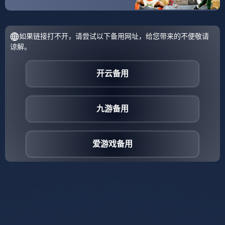
发犀利，巴雷拉在中场的调度与串联，成为了球队进攻的节
拍器，他不仅能够护住皮球、控制节奏，更能在瞬间送出致
命传球,撕开乌拉圭队看似严密的防守体系。
下半场易边再战，乌拉圭队主帅进行了人员调整，换上了努
涅斯加强进攻，这一变化在短时间内收到了效果，第58分