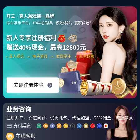
开云体育入口-北非雄狮怒吼，巴雷拉导演关键
战，摩洛哥力克乌拉圭抢占小组出线先机
2026-06-30 19:59:16
球队巡礼
开云美加墨
109
|
2
条评论
2026年世界杯小组赛的战火已然烧至白热化阶段，在H组第二
轮的一场焦点对决中，摩洛哥队凭借着队长巴雷拉的出色发
挥，以2:1力克南美劲旅乌拉圭，取得了一场至关重要的胜
利，这场比赛不仅让摩洛哥队牢牢掌握住了小组出线的主动
权,更向全世界展示了非洲足球的崛起与力量。
比赛在卡塔尔多哈的哈利法国际体育场举行，这座见证了无
数经典时刻的球场，当晚再次迎来了属于它的高光时刻，两
万多名摩洛哥球迷将看台染成了一片红色的海洋，他们的歌