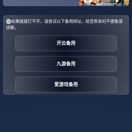
高潮：替补奇兵的绝杀神话
当比赛进入第80分钟,双方均陷入体能瓶颈，平局似乎成为最
可能的结果，但捷克队主帅的换人调整，最终书写了神话，
他用一名年仅21岁、此前国家队出场仅3次的无名小卒——中
场球员瓦茨拉夫·多维拉——换下了体力透支的队长。
这个换人决定当时令所有评论员感到困惑,多维拉上场后的每
一分钟，都在证明这是一次天才般的赌博，他不知疲倦地奔
跑，覆盖了中场的每一寸草皮，第88分钟，捷克队发动最后
一次反击，萨卡拉边吸引了三名防守球员后，突然将球横敲
给中路跟进的希克，后者不停球直接推射，皮球却被喀麦隆
门将神勇扑出。
就在所有人都以为进攻结束的那一刻,一道身影如闪电般杀入