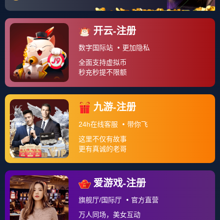
比赛的开局属于喀麦隆,他们如同被释放的野兽，利用身体对
抗与速度优势，一次次撕开捷克队的防线，第18分钟，喀麦
隆核心球员阿布巴卡尔在禁区内背身拿球，倚住捷克后卫后
转身抽射，皮球直挂死角——1:0！这粒进球彻底点燃了非洲
球队的斗志，仅仅12分钟后，喀麦隆利用一次角球机会，由
中后卫恩加马勒乌头槌破门，比分扩大为2:0！
捷克队陷入了混乱,中场传球失误频频，前锋线无法在喀麦隆
的高压逼抢下完成有效串联，教练席上的捷克主帅眉头紧
锁，看台上的捷克球迷陷入沉寂，喀麦隆的进攻如潮水般涌
来，若不是门将斯塔涅克做出三次世界级扑救，比分早已不
可收拾，半场结束，0:2的比分如同一座大山压在捷克队身
上。
转折点：天才萨卡的闪耀与自我救赎
真正的英雄总在绝境中诞生,下半场开始后，捷克队做出关键