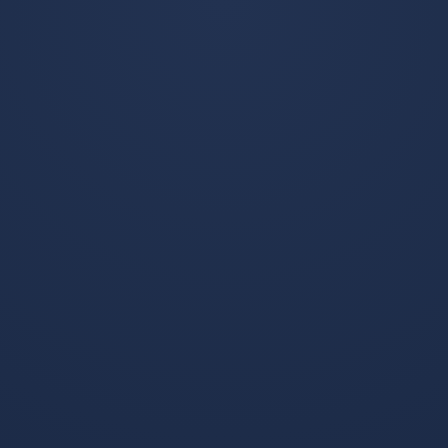
终章：强强对话的史诗意义
当终场哨响,比分定格在3:2，这场比赛的伟大之处，已经超越
了比分本身，它是天才与坚韧的抗衡，是个人英雄主义与团
队精神的完美交响，萨卡用1球1助攻诠释了何为“闪耀全场”，
他的速度、视野与冷静已经成为捷克队最锋利的武器；而替
补奇兵多维拉的绝杀，则向世界证明了足球的魔力——在世
界杯的舞台上，没有无名之辈，只有等待燃烧的瞬间。