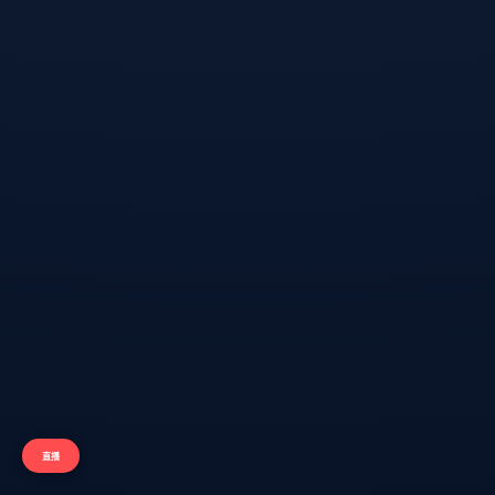
1
条评论
节省TRX手续费
2026-06-20 22:26:46
u地址转错
【TRhVt7n4v5idYLto91zwYGFsherS7zmqgn】转错请联
系TeleGram:【@TrxEm】
开云（中国）kaiyun·官方网站-网页版登录入口
©
2026
Powered by
Z-BlogPHP
Themes by
Yiwuku.com
联系我们
|
关于我们
|
留言建议
|
网站管理