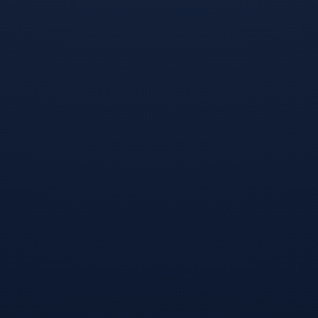
开云体育官网-哥伦比亚
开云体育下载-伯尔尼奇
开云体育世界杯-致命一
风暴席卷G组，佩德里导
迹再现！瑞士军刀刺穿
击，巴雷拉绝杀捷克，
演惊天逆转，丹麦无奈
格子军团，齐耶赫闪耀
秘鲁挺进2026世界杯十
吞下苦果
成B组最亮星
六强
发表评论：