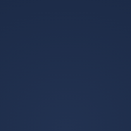
禁区——是多维拉！他抢在两名喀麦隆后卫之前，用一记滑
铲将即将滚出底线的皮球捅向球门远端立柱，皮球在门线上
缓缓滚动，在万众屏息中，击中内门柱后弹入网窝——3:2！
绝杀！
替补席上的捷克球员全部冲入场内,将这位从未在正式比赛中
进球的替补奇兵压在身下，多维拉从草坪上爬起来时，满脸
泥土与泪水混杂，这一夜，他从无名之辈，一跃成为国家英
雄。