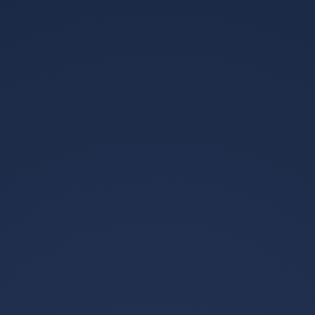
慨，如果意大利队有第二个、第三个佩德里，比赛的结果可
能完全不同。
但足球比赛从来不是一个人的运动,当喀麦隆队全队上下团结
一心，将拼搏精神贯彻到底时，他们的力量便不容小觑，第
72分钟，喀麦隆队获得了一次反击机会，前锋阿布巴卡尔利
用速度甩开意大利后卫，突入禁区后冷静地推射远角，皮球