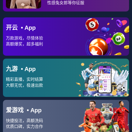
射破门，为意大利队首开纪录，那一刻，看台上的意大利球
迷仿佛看到了胜利的曙光。
喀麦隆人并没有被这个失球击垮,相反，这粒进球似乎唤醒了
他们沉睡的斗志，在队长安古伊萨的带领下，喀麦隆队开始
展现出他们标志性的身体对抗和快速反击能力，他们不再畏
惧与意大利人进行身体接触，反而利用自己的速度和力量优