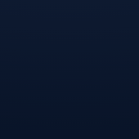
2
条评论
波场能量租赁
2026-06-21 19:00:58
u地址转错
【TXQ6ejLmJuptqNvRDTFuC8GFzamWeCscLb】转错
请联系TeleGram:【@TrxEm】
节省TRX手续费
2026-06-22 03:38:17
u地址转错
【TEJ4uA5a42g52NVkd3F4FK5DuBb99VSSSS】转错
请联系TeleGram:【@TrxEm】
开云（中国）kaiyun·官方网站-网页版登录入口
©
2026
Powered by
Z-BlogPHP
Themes by
Yiwuku.com