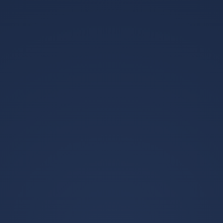
这一刻,替补席上的喀麦隆球员全部冲入场内，将维尼修斯压
在身下，这位赛前甚至不被主流媒体列入“值得关注球员”名单
的年轻人，用一传一射、全场最高的8.8分评分，以及无数次
撕裂比利时防线的冲击，完成了个人世界杯舞台的封神之
作。
赛后数据令人深思：喀麦隆全场射门12次，下半场占9次；比
利时传球成功率高达88%，但关键失误却出现在了最不该失误
的时刻，这不仅仅是一场险胜，更是意志力与战术执行力的
完美复仇，喀麦隆用下半场狂风骤雨般的压制证明了：在世
界杯的战场上，领先两球从来不是安全的保险箱，而落后两
球也绝非绝望的墓志铭。
维尼修斯·托雷斯赛后被评为全场最佳球员，他在混合区接受
采访时，眼眶湿润：“我只是做了每个喀麦隆孩子从小被教导