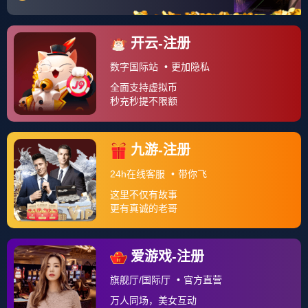
世界证明自己的最后荣光，足球的魅力恰恰在于它的不可预
测性，开场仅12分钟，比利时便展现出了世界排名第二的统
治力，德布劳内在中场的手术刀般直塞穿透了喀麦隆的整条
防线，卢卡库倚住后卫，顺势推射远角得手，1:0，比利时球
迷的歌声瞬间淹没了球场，仿佛胜利的剧本已经写好。